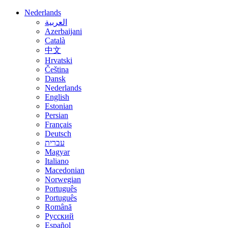
Nederlands
العربية
Azerbaijani
Català
中文
Hrvatski
Čeština
Dansk
Nederlands
English
Estonian
Persian
Français
Deutsch
עברית
Magyar
Italiano
Macedonian
Norwegian
Português
Português
Română
Русский
Español