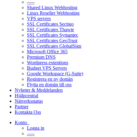
-----
Shared Linux Webhosting
Linux Reseller Webhosting
VPS servers
SSL Certificates Sectigo
SSL Certificates Thawte
SSL Certificates Symantec
SSL Certificates GeoTrust
SSL Certificates GlobalSign
Microsoft Office 365
Premium DNS
Wordpress extentions
Budget VPS Servers
Google Workspace (G-Suite)
Registrera en ny domän
Flytta en domän till oss
Nyheter & Meddelanden
Hjälpcentral
Nätverksstatus
Partner
Kontakta Oss
Konto
Logga in
-----