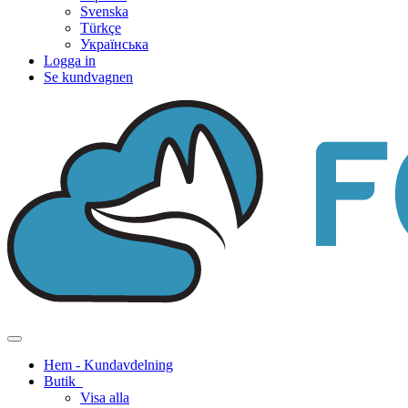
Svenska
Türkçe
Українська
Logga in
Se kundvagnen
Växla
navigering
Hem - Kundavdelning
Butik
Visa alla