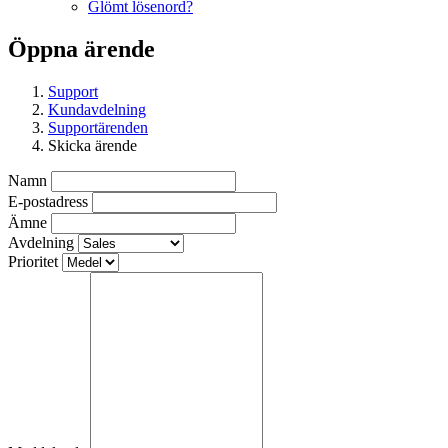
Glömt lösenord?
Öppna ärende
Support
Kundavdelning
Supportärenden
Skicka ärende
Namn
E-postadress
Ämne
Avdelning
Prioritet