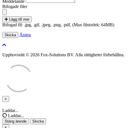
Meddelande
Bifogade filer
Lägg till mer
Bifogad fil: .jpg, .gif, .jpeg, .png, .pdf, (Max filstorlek: 64MB)
Ångra
Upphovsrätt © 2026 Fox-Solutions BV. Alla rättigheter förbehållna.
×
Stäng
ärende
Laddar...
Laddar...
Stäng ärende
Skicka
×