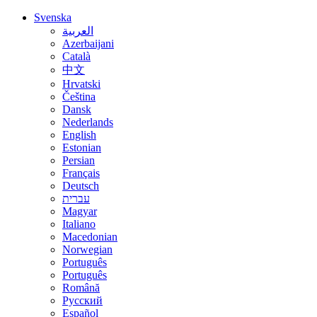
Svenska
العربية
Azerbaijani
Català
中文
Hrvatski
Čeština
Dansk
Nederlands
English
Estonian
Persian
Français
Deutsch
עברית
Magyar
Italiano
Macedonian
Norwegian
Português
Português
Română
Русский
Español