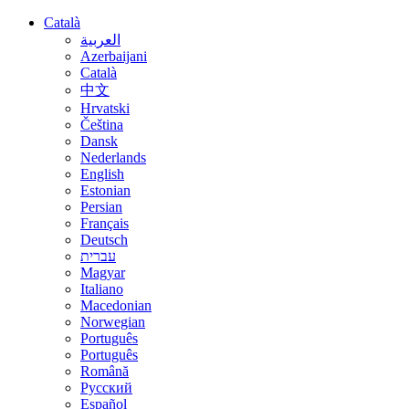
Català
العربية
Azerbaijani
Català
中文
Hrvatski
Čeština
Dansk
Nederlands
English
Estonian
Persian
Français
Deutsch
עברית
Magyar
Italiano
Macedonian
Norwegian
Português
Português
Română
Русский
Español