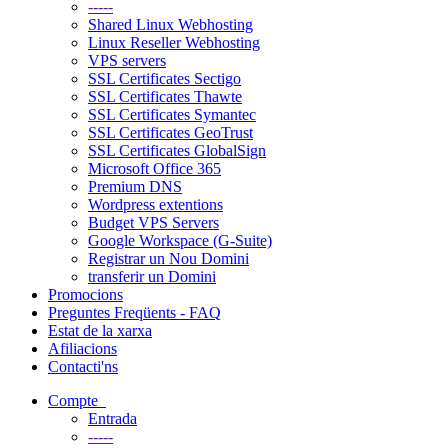
-----
Shared Linux Webhosting
Linux Reseller Webhosting
VPS servers
SSL Certificates Sectigo
SSL Certificates Thawte
SSL Certificates Symantec
SSL Certificates GeoTrust
SSL Certificates GlobalSign
Microsoft Office 365
Premium DNS
Wordpress extentions
Budget VPS Servers
Google Workspace (G-Suite)
Registrar un Nou Domini
transferir un Domini
Promocions
Preguntes Freqüents - FAQ
Estat de la xarxa
Afiliacions
Contacti'ns
Compte
Entrada
-----