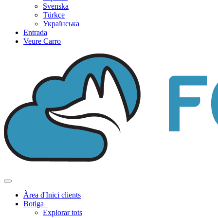
Svenska
Türkçe
Українська
Entrada
Veure Carro
Canvia
la
Àrea d'Inici clients
navegació
Botiga
Explorar tots