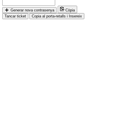
Generar nova contrasenya
Còpia
Tancar ticket
Copia al porta-retalls i Insereix