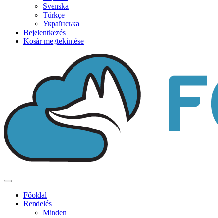
Svenska
Türkçe
Українська
Bejelentkezés
Kosár megtekintése
Váltás
a
Főoldal
navigációra
Rendelés
Minden