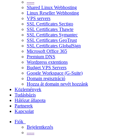
-----
Shared Linux Webhosting
Linux Reseller Webhosting
VPS servers
SSL Certificates Sectigo
SSL Certificates Thawte
SSL Certificates Symantec
SSL Certificates GeoTrust
SSL Certificates GlobalSign
Microsoft Office 365
Premium DNS
Wordpress extentions
Budget VPS Servers
Google Workspace (G-Suite)
Domain regisztráció
Hozza át domain nevét hozzánk
Közlemények
Tudásbázis
Hálózat állapota
Partnerek
Kapcsolat
Fiók
Bejelentkezés
-----