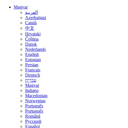
Magyar
العربية
Azerbaijani
Català
中文
Hrvatski
Čeština
Dansk
Nederlands
English
Estonian
Persian
Français
Deutsch
עברית
Magyar
Italiano
Macedonian
Norwegian
Português
Português
Română
Русский
Español