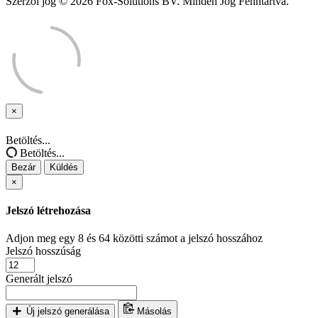
Szerzői jog © 2026 Fox-Solutions BV. Minden Jog Fenntartva.
×
Bezár
Betöltés...
Betöltés...
Bezár
Küldés
×
Jelszó létrehozása
Adjon meg egy 8 és 64 közötti számot a jelszó hosszához
Jelszó hosszúság
Generált jelszó
Új jelszó generálása
Másolás