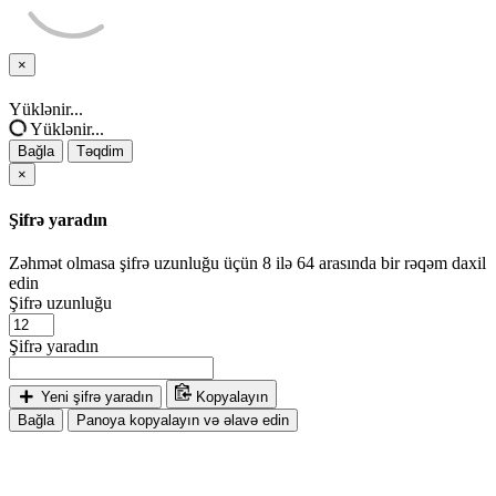
×
Bağla
Yüklənir...
Yüklənir...
Bağla
Təqdim
×
Şifrə yaradın
Zəhmət olmasa şifrə uzunluğu üçün 8 ilə 64 arasında bir rəqəm daxil
edin
Şifrə uzunluğu
Şifrə yaradın
Yeni şifrə yaradın
Kopyalayın
Bağla
Panoya kopyalayın və əlavə edin