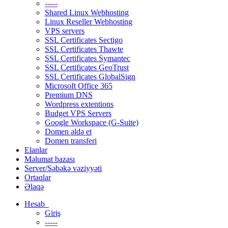
-----
Shared Linux Webhosting
Linux Reseller Webhosting
VPS servers
SSL Certificates Sectigo
SSL Certificates Thawte
SSL Certificates Symantec
SSL Certificates GeoTrust
SSL Certificates GlobalSign
Microsoft Office 365
Premium DNS
Wordpress extentions
Budget VPS Servers
Google Workspace (G-Suite)
Domen əldə et
Domen transferi
Elanlar
Məlumat bazası
Server/Şəbəkə vəziyyəti
Ortaqlar
Əlaqə
Hesab
Giriş
-----