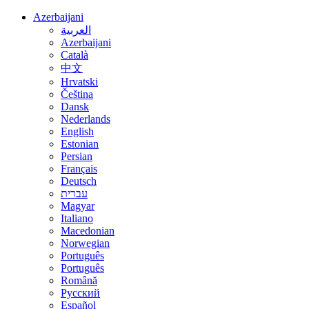
Azerbaijani
العربية
Azerbaijani
Català
中文
Hrvatski
Čeština
Dansk
Nederlands
English
Estonian
Persian
Français
Deutsch
עברית
Magyar
Italiano
Macedonian
Norwegian
Português
Português
Română
Русский
Español