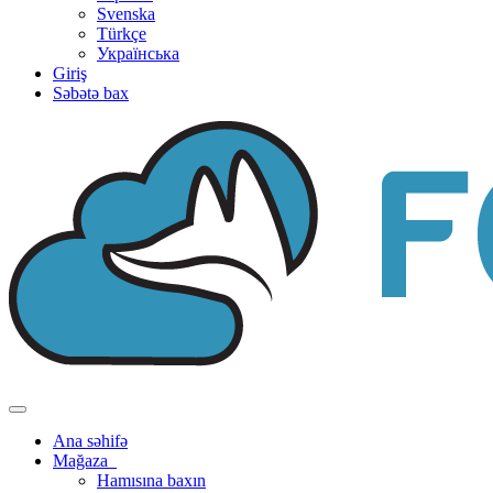
Svenska
Türkçe
Українська
Giriş
Səbətə bax
Naviqasiyaya
keçid
Ana səhifə
Mağaza
Hamısına baxın