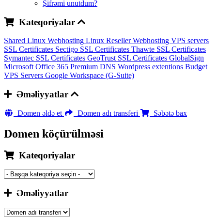
Şifrəmi unutdum?
Kateqoriyalar
Shared Linux Webhosting
Linux Reseller Webhosting
VPS servers
SSL Certificates Sectigo
SSL Certificates Thawte
SSL Certificates
Symantec
SSL Certificates GeoTrust
SSL Certificates GlobalSign
Microsoft Office 365
Premium DNS
Wordpress extentions
Budget
VPS Servers
Google Workspace (G-Suite)
Əməliyyatlar
Domen əldə et
Domen adı transferi
Səbətə bax
Domen köçürülməsi
Kateqoriyalar
Əməliyyatlar