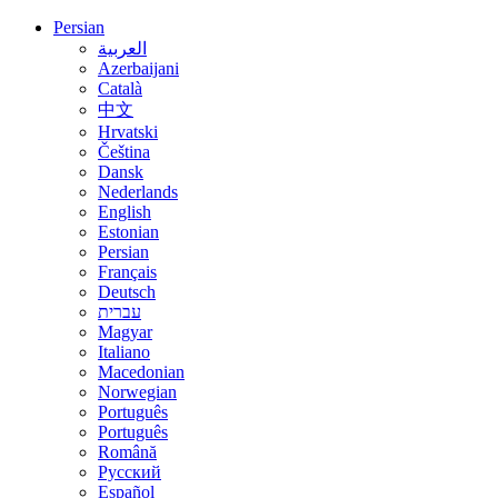
Persian
العربية
Azerbaijani
Català
中文
Hrvatski
Čeština
Dansk
Nederlands
English
Estonian
Persian
Français
Deutsch
עברית
Magyar
Italiano
Macedonian
Norwegian
Português
Português
Română
Русский
Español