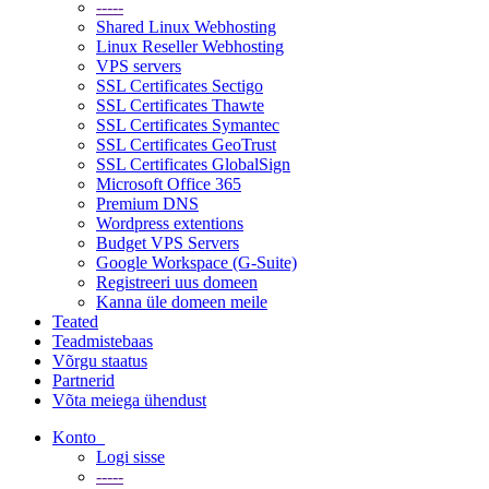
-----
Shared Linux Webhosting
Linux Reseller Webhosting
VPS servers
SSL Certificates Sectigo
SSL Certificates Thawte
SSL Certificates Symantec
SSL Certificates GeoTrust
SSL Certificates GlobalSign
Microsoft Office 365
Premium DNS
Wordpress extentions
Budget VPS Servers
Google Workspace (G-Suite)
Registreeri uus domeen
Kanna üle domeen meile
Teated
Teadmistebaas
Võrgu staatus
Partnerid
Võta meiega ühendust
Konto
Logi sisse
-----