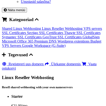
Unustasid salasõna?
Näita menüü
Kategooriad
Shared Linux Webhosting
Linux Reseller Webhosting
VPS servers
SSL Certificates Sectigo
SSL Certificates Thawte
SSL Certificates
Symantec
SSL Certificates GeoTrust
SSL Certificates GlobalSign
Microsoft Office 365
Premium DNS
Wordpress extentions
Budget
VPS Servers
Google Workspace (G-Suite)
Tegevused
Registreeri uus domeen
Ülekanne domeenis
Vaata
ostukorvi
Linux Reseller Webhosting
Resell shared webhosting with your own nameservers
Starter
€21.00
/mo