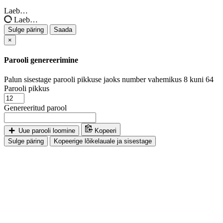
päring
Laeb…
Laeb…
Sulge päring
Saada
×
Parooli genereerimine
Palun sisestage parooli pikkuse jaoks number vahemikus 8 kuni 64
Parooli pikkus
Genereeritud parool
Uue parooli loomine
Kopeeri
Sulge päring
Kopeerige lõikelauale ja sisestage