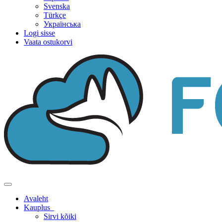
Svenska
Türkçe
Українська
Logi sisse
Vaata ostukorvi
Lülitage
navigeerimine
Avaleht
Kauplus
Sirvi kõiki