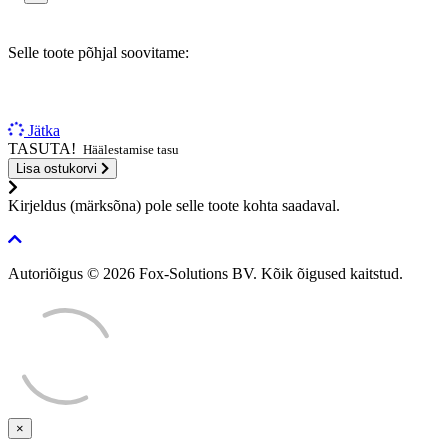
Selle toote põhjal soovitame:
Jätka
TASUTA!
Häälestamise tasu
Lisa ostukorvi
Kirjeldus (märksõna) pole selle toote kohta saadaval.
Autoriõigus © 2026 Fox-Solutions BV. Kõik õigused kaitstud.
×
Sulge