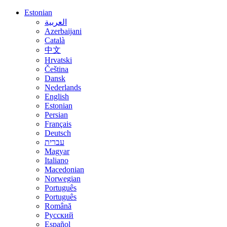
Estonian
العربية
Azerbaijani
Català
中文
Hrvatski
Čeština
Dansk
Nederlands
English
Estonian
Persian
Français
Deutsch
עברית
Magyar
Italiano
Macedonian
Norwegian
Português
Português
Română
Русский
Español