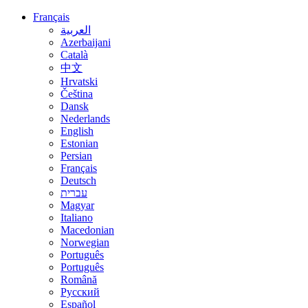
Français
العربية
Azerbaijani
Català
中文
Hrvatski
Čeština
Dansk
Nederlands
English
Estonian
Persian
Français
Deutsch
עברית
Magyar
Italiano
Macedonian
Norwegian
Português
Português
Română
Русский
Español