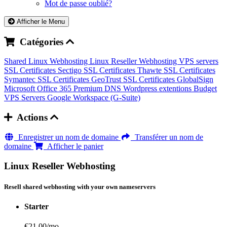
Mot de passe oublié?
Afficher le Menu
Catégories
Shared Linux Webhosting
Linux Reseller Webhosting
VPS servers
SSL Certificates Sectigo
SSL Certificates Thawte
SSL Certificates
Symantec
SSL Certificates GeoTrust
SSL Certificates GlobalSign
Microsoft Office 365
Premium DNS
Wordpress extentions
Budget
VPS Servers
Google Workspace (G-Suite)
Actions
Enregistrer un nom de domaine
Transférer un nom de
domaine
Afficher le panier
Linux Reseller Webhosting
Resell shared webhosting with your own nameservers
Starter
€21.00
/mo